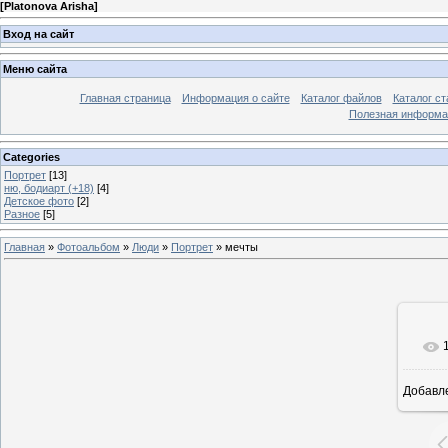
[
Platonova Arisha
]
Вход на сайт
Меню сайта
Главная страница
Информация о сайте
Каталог файлов
Каталог ст
Полезная информа
Categories
Портрет
[13]
ню, бодиарт (+18)
[4]
Детское фото
[2]
Разное
[5]
Главная
»
Фотоальбом
»
Люди
»
Портрет
» мечты
Добавл