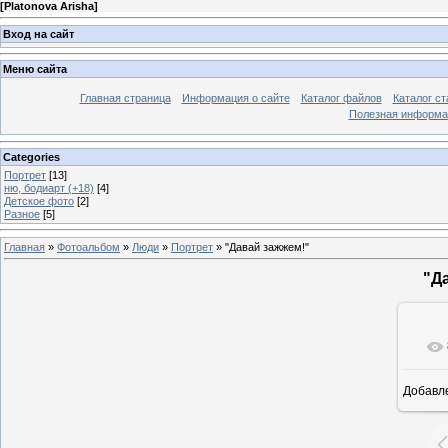
[
Platonova Arisha
]
Вход на сайт
Меню сайта
Главная страница
Информация о сайте
Каталог файлов
Каталог ст
Полезная информа
Categories
Портрет
[13]
ню, бодиарт (+18)
[4]
Детское фото
[2]
Разное
[5]
Главная
»
Фотоальбом
»
Люди
»
Портрет
» "Давай зажжем!"
"Д
Добавл
5