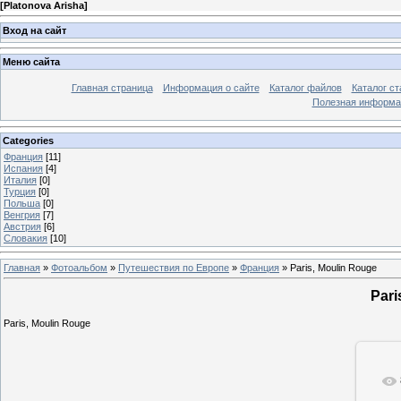
[
Platonova Arisha
]
Вход на сайт
Меню сайта
Главная страница
Информация о сайте
Каталог файлов
Каталог ст
Полезная информа
Categories
Франция
[11]
Испания
[4]
Италия
[0]
Турция
[0]
Польша
[0]
Венгрия
[7]
Австрия
[6]
Словакия
[10]
Главная
»
Фотоальбом
»
Путешествия по Европе
»
Франция
» Paris, Moulin Rouge
Pari
Paris, Moulin Rouge