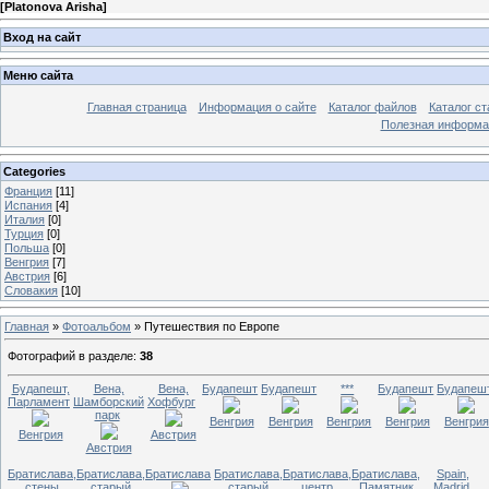
[
Platonova Arisha
]
Вход на сайт
Меню сайта
Главная страница
Информация о сайте
Каталог файлов
Каталог ст
Полезная информа
Categories
Франция
[11]
Испания
[4]
Италия
[0]
Турция
[0]
Польша
[0]
Венгрия
[7]
Австрия
[6]
Словакия
[10]
Главная
»
Фотоальбом
» Путешествия по Европе
Фотографий в разделе
:
38
Будапешт,
Вена,
Вена,
Будапешт
Будапешт
***
Будапешт
Будапеш
Парламент
Шамборский
Хофбург
парк
Венгрия
Венгрия
Венгрия
Венгрия
Венгрия
Венгрия
Австрия
Австрия
Братислава,
Братислава,
Братислава
Братислава,
Братислава,
Братислава,
Spain,
стены
старый
старый
центр
Памятник
Madrid,