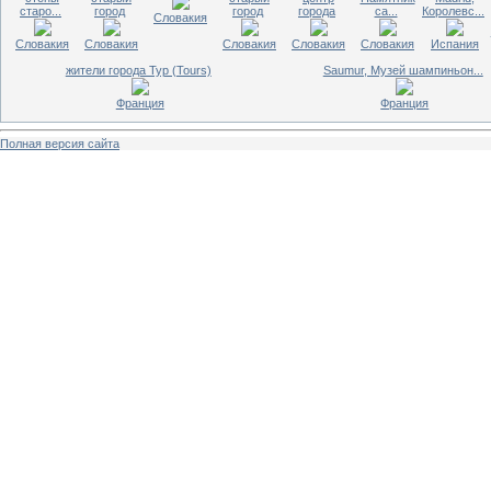
старо...
город
город
города
са...
Королевс...
Словакия
Словакия
Словакия
Словакия
Словакия
Словакия
Испания
жители города Тур (Tours)
Saumur, Музей шампиньон...
Франция
Франция
Полная версия сайта