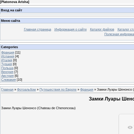
[
Platonova Arisha
]
Вход на сайт
Меню сайта
Главная страница
Информация о сайте
Каталог файлов
Каталог ст
Полезная информа
Categories
Франция
[11]
Испания
[4]
Италия
[0]
Турция
[0]
Польша
[0]
Венгрия
[7]
Австрия
[6]
Словакия
[10]
Главная
»
Фотоальбом
»
Путешествия по Европе
»
Франция
» Замки Луары Шенонсо (
Замки Луары Шено
Замки Луары Шенонсо (Chateau de Chenonceau)