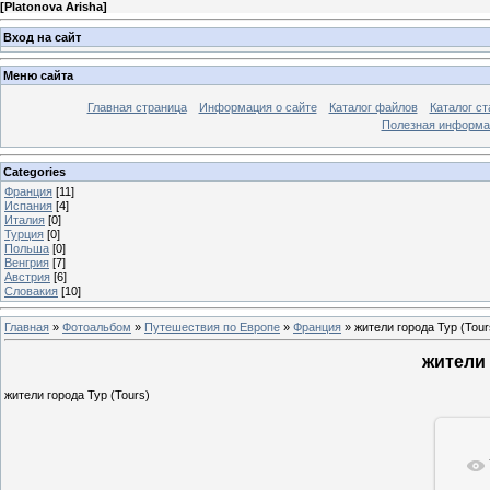
[
Platonova Arisha
]
Вход на сайт
Меню сайта
Главная страница
Информация о сайте
Каталог файлов
Каталог ст
Полезная информа
Categories
Франция
[11]
Испания
[4]
Италия
[0]
Турция
[0]
Польша
[0]
Венгрия
[7]
Австрия
[6]
Словакия
[10]
Главная
»
Фотоальбом
»
Путешествия по Европе
»
Франция
» жители города Тур (Tour
жители 
жители города Тур (Tours)