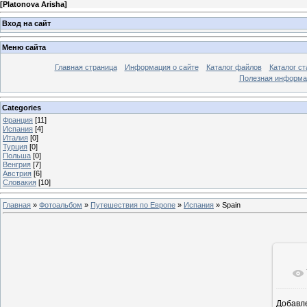
[
Platonova Arisha
]
Вход на сайт
Меню сайта
Главная страница
Информация о сайте
Каталог файлов
Каталог ст
Полезная информа
Categories
Франция
[11]
Испания
[4]
Италия
[0]
Турция
[0]
Польша
[0]
Венгрия
[7]
Австрия
[6]
Словакия
[10]
Главная
»
Фотоальбом
»
Путешествия по Европе
»
Испания
» Spain
Добавл