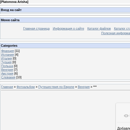
[
Platonova Arisha
]
Вход на сайт
Меню сайта
Главная страница
Информация о сайте
Каталог файлов
Каталог ст
Полезная информа
Categories
Франция
[11]
Испания
[4]
Италия
[0]
Турция
[0]
Польша
[0]
Венгрия
[7]
Австрия
[6]
Словакия
[10]
Главная
»
Фотоальбом
»
Путешествия по Европе
»
Венгрия
» ***
Добавл