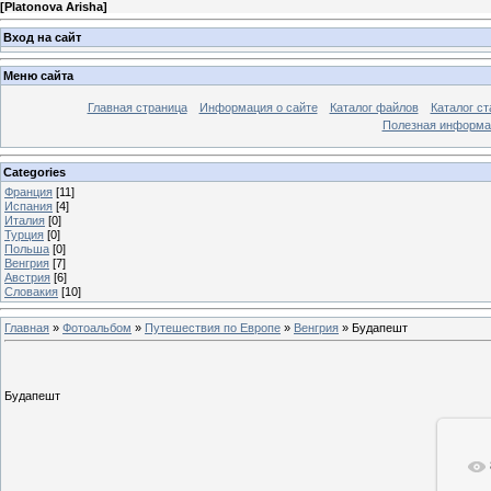
[
Platonova Arisha
]
Вход на сайт
Меню сайта
Главная страница
Информация о сайте
Каталог файлов
Каталог ст
Полезная информа
Categories
Франция
[11]
Испания
[4]
Италия
[0]
Турция
[0]
Польша
[0]
Венгрия
[7]
Австрия
[6]
Словакия
[10]
Главная
»
Фотоальбом
»
Путешествия по Европе
»
Венгрия
» Будапешт
Будапешт